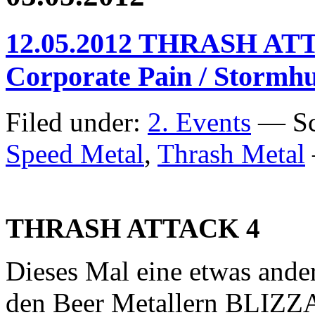
IX
–
Mountai
12.05.2012 THRASH ATTAC
Throne
//
Unbound
Corporate Pain / Stormh
//
Moribun
Mantras
Filed under:
2. Events
— Sc
Speed Metal
,
Thrash Metal
THRASH ATTACK 4
Dieses Mal eine etwas an
den Beer Metallern BLIZZ