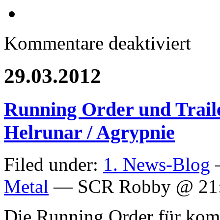
für
Kommentare deaktiviert
12.05.20
THRAS
ATTAC
29.03.2012
4
–
Desaster
/
Running Order und Traile
Blizzard
/
Corporat
Helrunar / Agrypnie
Pain
/
Stormhun
Filed under:
1. News-Blog
—
Metal
— SCR Robby @ 21
Die Running Order für kom