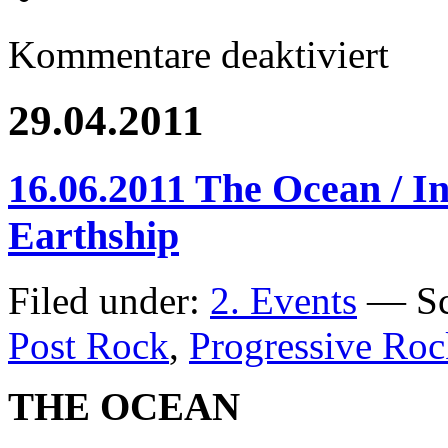
für
Kommentare deaktiviert
Running
Order
und
29.04.2011
Trailer
für
The
Vision
16.06.2011 The Ocean / In
Bleak
/
Helrunar
Earthship
/
Agrypnie
Filed under:
2. Events
— Sc
Post Rock
,
Progressive Roc
THE OCEAN