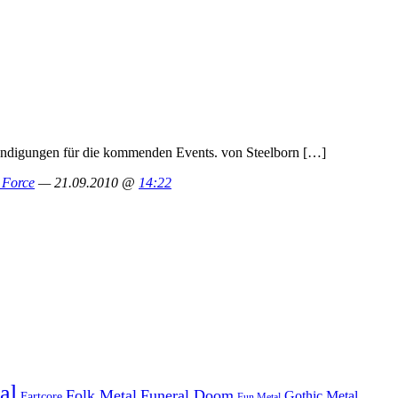
nkündigungen für die kommenden Events. von Steelborn […]
n Force
— 21.09.2010 @
14:22
al
Folk Metal
Funeral Doom
Gothic Metal
Fartcore
Fun Metal