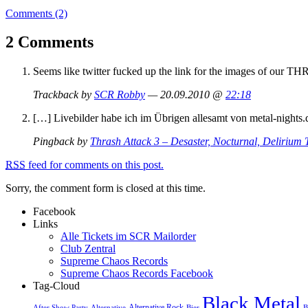
Comments (2)
2 Comments
Seems like twitter fucked up the link for the images of ou
Trackback by
SCR Robby
— 20.09.2010 @
22:18
[…] Livebilder habe ich im Übrigen allesamt von metal-nights
Pingback by
Thrash Attack 3 – Desaster, Nocturnal, Delirium T
RSS
feed for comments on this post.
Sorry, the comment form is closed at this time.
Facebook
Links
Alle Tickets im SCR Mailorder
Club Zentral
Supreme Chaos Records
Supreme Chaos Records Facebook
Tag-Cloud
Black Metal
Alternative Rock
After Show Party
Alternative
Bier
B