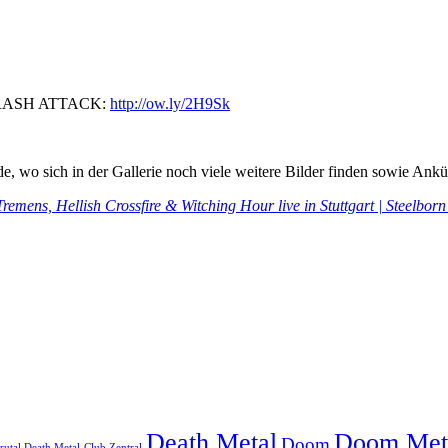
r THRASH ATTACK:
http://ow.ly/2H9Sk
.de, wo sich in der Gallerie noch viele weitere Bilder finden sowie A
remens, Hellish Crossfire & Witching Hour live in Stuttgart | Steelbor
Doom Met
Death Metal
Doom
rutal Death Metal
Club Zentral