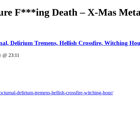
ure F***ing Death – X-Mas Meta
nal, Delirium Tremens, Hellish Crossfire, Witching Ho
 @ 23:11
octurnal-delirium-tremens-hellish-crossfire-witching-hour/