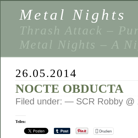
Metal Nights
Thrash Attack – Pu
Metal Nights – A N
26.05.2014
NOCTE OBDUCTA
Filed under: — SCR Robby @ 
Teilen:
Drucken