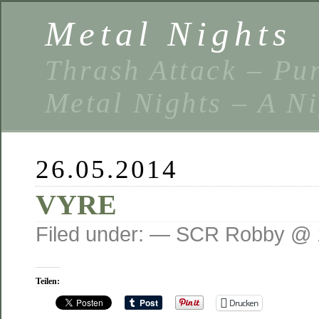
Metal Nights
Thrash Attack – Pu
Metal Nights – A N
26.05.2014
VYRE
Filed under: — SCR Robby @ 
Teilen:
Drucken