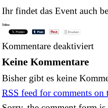
Ihr findet das Event auch b
Teilen:
Drucken
für
Kommentare deaktiviert
30.09.20
Darkane
/
Keine Kommentare
Destinity
/
Devastat
Enemy
Bisher gibt es keine Komme
/
Subconsc
RSS
feed for comments on t
Sorry, the comment form is c