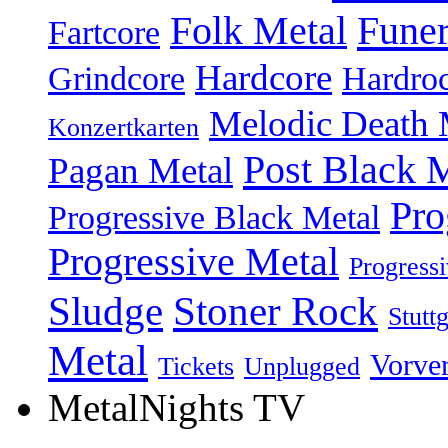
Folk Metal
Fune
Fartcore
Hardcore
Grindcore
Hardro
Melodic Death 
Konzertkarten
Post Black 
Pagan Metal
Pro
Progressive Black Metal
Progressive Metal
Progress
Sludge
Stoner Rock
Stuttg
Metal
Vorve
Tickets
Unplugged
MetalNights TV