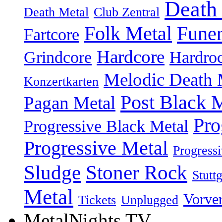
Death
Death Metal
Club Zentral
Folk Metal
Fune
Fartcore
Hardcore
Grindcore
Hardro
Melodic Death 
Konzertkarten
Post Black 
Pagan Metal
Pro
Progressive Black Metal
Progressive Metal
Progress
Sludge
Stoner Rock
Stuttg
Metal
Vorve
Tickets
Unplugged
MetalNights TV