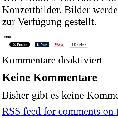
Konzertbilder. Bilder werd
zur Verfügung gestellt.
Teilen:
Drucken
für
Kommentare deaktiviert
21.05.20
Stuttgart
–
Keine Kommentare
AGRYP
//
TODTG
//
Bisher gibt es keine Komme
ANOMA
RSS
feed for comments on t