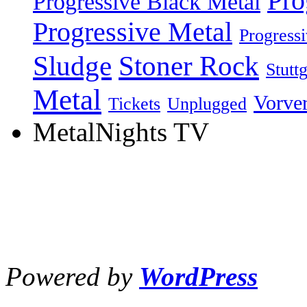
Pro
Progressive Black Metal
Progressive Metal
Progress
Sludge
Stoner Rock
Stuttg
Metal
Vorve
Tickets
Unplugged
MetalNights TV
Powered by
WordPress