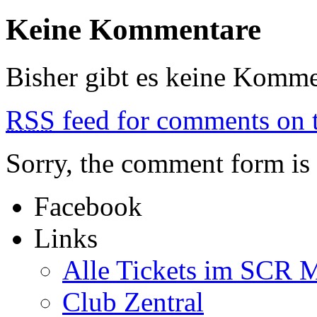
von
Keine Kommentare
Austeres
Just
For
A
Bisher gibt es keine Komme
Moment
RSS
feed for comments on t
Sorry, the comment form is c
Facebook
Links
Alle Tickets im SCR M
Club Zentral