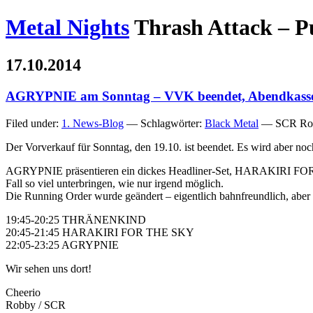
Metal Nights
Thrash Attack – P
17.10.2014
AGRYPNIE am Sonntag – VVK beendet, Abendkasse
Filed under:
1. News-Blog
— Schlagwörter:
Black Metal
— SCR Rob
Der Vorverkauf für Sonntag, den 19.10. ist beendet. Es wird aber n
AGRYPNIE präsentieren ein dickes Headliner-Set, HARAKIRI FOR T
Fall so viel unterbringen, wie nur irgend möglich.
Die Running Order wurde geändert – eigentlich bahnfreundlich, aber da
19:45-20:25 THRÄNENKIND
20:45-21:45 HARAKIRI FOR THE SKY
22:05-23:25 AGRYPNIE
Wir sehen uns dort!
Cheerio
Robby / SCR