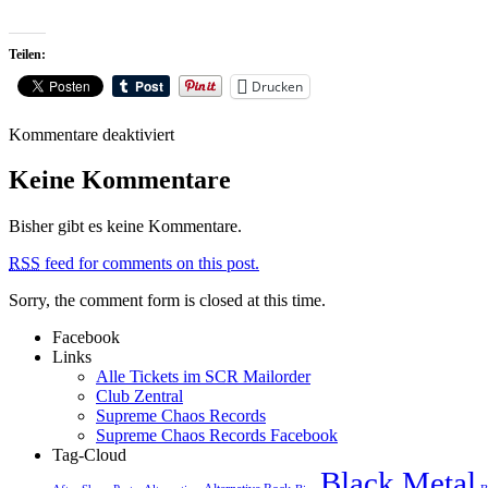
Teilen:
Drucken
für
Kommentare deaktiviert
AGRYPNIE
am
Keine Kommentare
Sonntag
–
Bisher gibt es keine Kommentare.
VVK
beendet,
RSS
feed for comments on this post.
Abendkasse,
Running
Sorry, the comment form is closed at this time.
Order
Facebook
Links
Alle Tickets im SCR Mailorder
Club Zentral
Supreme Chaos Records
Supreme Chaos Records Facebook
Tag-Cloud
Black Metal